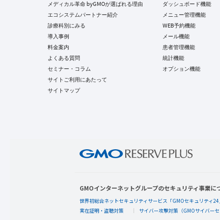
メディカル革命 byGMOが選ばれる理由
ダッシュボード機能
エコシステムパートナー紹介
メニュー管理機能
診療科別にみる
WEB予約機能
導入事例
メール機能
料金案内
患者管理機能
よくある質問
統計機能
セミナー・コラム
オプション機能
サイトご利用にあたって
サイトマップ
GMOインターネットグループのセキュリティ事業に
世界初総合ネットセキュリティサービス「GMOセキュリティ24
実在証明・盗聴対策
サイバー攻撃対策（GMOサイバーセ