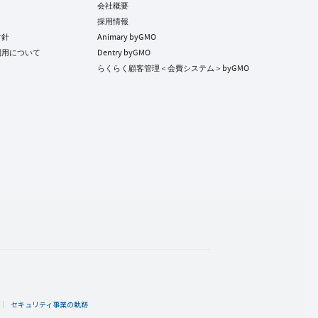
会社概要
採用情報
方針
Animary byGMO
利用について
Dentry byGMO
らくらく顧客管理＜会費システム＞byGMO
ト
セキュリティ事業の軌跡