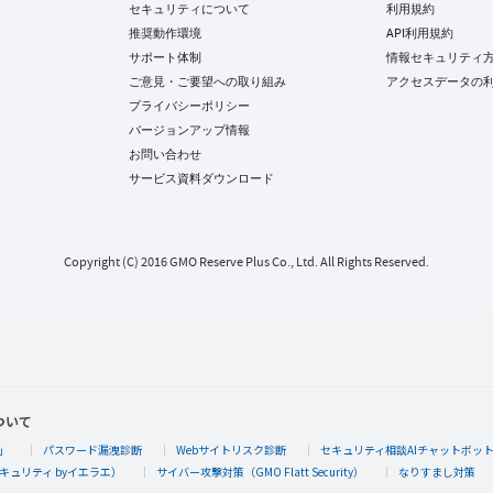
セキュリティについて
利用規約
推奨動作環境
API利用規約
サポート体制
情報セキュリティ
ご意見・ご要望への取り組み
アクセスデータの
プライバシーポリシー
バージョンアップ情報
お問い合わせ
サービス資料ダウンロード
Copyright (C) 2016 GMO Reserve Plus Co., Ltd. All Rights Reserved.
ついて
」
パスワード漏洩診断
Webサイトリスク診断
セキュリティ相談AIチャットボッ
キュリティ byイエラエ）
サイバー攻撃対策（GMO Flatt Security）
なりすまし対策