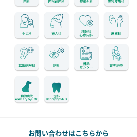
内科
内視鏡内科
整形外科
美容皮膚科
精神科
小児科
婦人科
皮膚科
心療内科
健診
耳鼻咽喉科
眼科
育児施設
センター
動物病院
歯科
Animary byGMO
Dentry byGMO
お問い合わせはこちらから