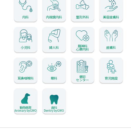
内科
内視鏡内科
整形外科
美容皮膚科
精神科
小児科
婦人科
皮膚科
心療内科
健診
耳鼻咽喉科
眼科
育児施設
センター
動物病院
歯科
Animary byGMO
Dentry byGMO