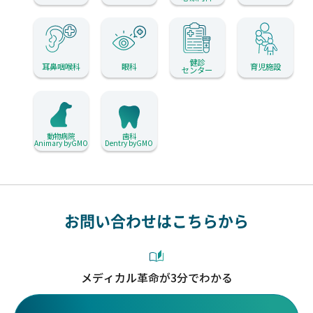
健診
耳鼻咽喉科
眼科
育児施設
センター
動物病院
歯科
Animary byGMO
Dentry byGMO
お問い合わせはこちらから
メディカル革命が3分でわかる