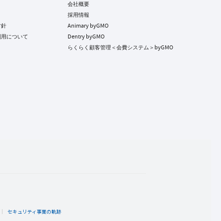
会社概要
採用情報
方針
Animary byGMO
利用について
Dentry byGMO
らくらく顧客管理＜会費システム＞byGMO
ト
セキュリティ事業の軌跡