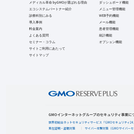
メディカル革命 byGMOが選ばれる理由
ダッシュボード機能
エコシステムパートナー紹介
メニュー管理機能
診療科別にみる
WEB予約機能
導入事例
メール機能
料金案内
患者管理機能
よくある質問
統計機能
セミナー・コラム
オプション機能
サイトご利用にあたって
サイトマップ
GMOインターネットグループのセキュリティ事業に
世界初総合ネットセキュリティサービス「GMOセキュリティ24
実在証明・盗聴対策
サイバー攻撃対策（GMOサイバーセ