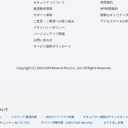
セキュリティについて
利用規約
推奨動作環境
API利用規約
サポート体制
情報セキュリティ
ご意見・ご要望への取り組み
アクセスデータの
プライバシーポリシー
バージョンアップ情報
お問い合わせ
サービス資料ダウンロード
Copyright (C) 2016 GMO Reserve Plus Co., Ltd. All Rights Reserved.
ついて
」
パスワード漏洩診断
Webサイトリスク診断
セキュリティ相談AIチャットボッ
キュリティ byイエラエ）
サイバー攻撃対策（GMO Flatt Security）
なりすまし対策