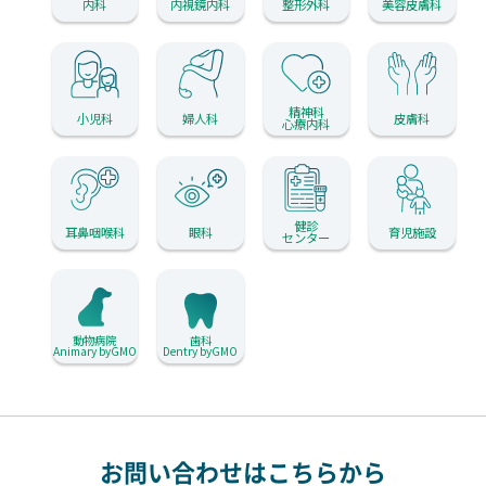
内科
内視鏡内科
整形外科
美容皮膚科
精神科
小児科
婦人科
皮膚科
心療内科
健診
耳鼻咽喉科
眼科
育児施設
センター
動物病院
歯科
Animary byGMO
Dentry byGMO
お問い合わせはこちらから