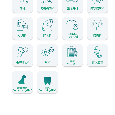
内科
内視鏡内科
整形外科
美容皮膚科
精神科
小児科
婦人科
皮膚科
心療内科
健診
耳鼻咽喉科
眼科
育児施設
センター
動物病院
歯科
Animary byGMO
Dentry byGMO