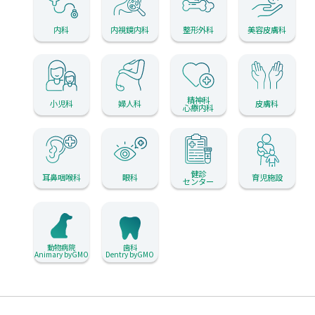
内科
内視鏡内科
整形外科
美容皮膚科
精神科
小児科
婦人科
皮膚科
心療内科
健診
耳鼻咽喉科
眼科
育児施設
センター
動物病院
歯科
Animary byGMO
Dentry byGMO