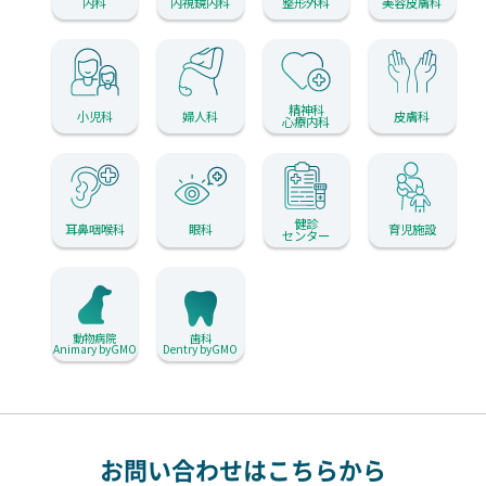
内科
内視鏡内科
整形外科
美容皮膚科
精神科
小児科
婦人科
皮膚科
心療内科
健診
耳鼻咽喉科
眼科
育児施設
センター
動物病院
歯科
Animary byGMO
Dentry byGMO
お問い合わせはこちらから