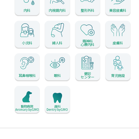
内科
内視鏡内科
整形外科
美容皮膚科
精神科
小児科
婦人科
皮膚科
心療内科
健診
耳鼻咽喉科
眼科
育児施設
センター
動物病院
歯科
Animary byGMO
Dentry byGMO