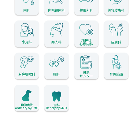
内科
内視鏡内科
整形外科
美容皮膚科
精神科
小児科
婦人科
皮膚科
心療内科
健診
耳鼻咽喉科
眼科
育児施設
センター
動物病院
歯科
Animary byGMO
Dentry byGMO