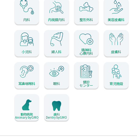
内科
内視鏡内科
整形外科
美容皮膚科
精神科
小児科
婦人科
皮膚科
心療内科
健診
耳鼻咽喉科
眼科
育児施設
センター
動物病院
歯科
Animary byGMO
Dentry byGMO