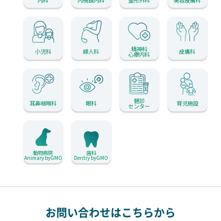
精神科
小児科
婦人科
皮膚科
心療内科
健診
耳鼻咽喉科
眼科
育児施設
センター
動物病院
歯科
Animary byGMO
Dentry byGMO
お問い合わせはこちらから