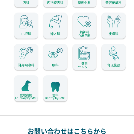
内科
内視鏡内科
整形外科
美容皮膚科
精神科
小児科
婦人科
皮膚科
心療内科
健診
耳鼻咽喉科
眼科
育児施設
センター
動物病院
歯科
Animary byGMO
Dentry byGMO
お問い合わせはこちらから