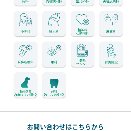
内科
内視鏡内科
整形外科
美容皮膚科
精神科
小児科
婦人科
皮膚科
心療内科
健診
耳鼻咽喉科
眼科
育児施設
センター
動物病院
歯科
Animary byGMO
Dentry byGMO
お問い合わせはこちらから