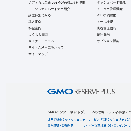
メディカル革命 byGMOが選ばれる理由
ダッシュボード機能
エコシステムパートナー紹介
メニュー管理機能
診療科別にみる
WEB予約機能
導入事例
メール機能
料金案内
患者管理機能
よくある質問
統計機能
セミナー・コラム
オプション機能
サイトご利用にあたって
サイトマップ
GMOインターネットグループのセキュリティ事業に
世界初総合ネットセキュリティサービス「GMOセキュリティ24
実在証明・盗聴対策
サイバー攻撃対策（GMOサイバーセ