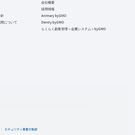
会社概要
採用情報
方針
Animary byGMO
利用について
Dentry byGMO
らくらく顧客管理＜会費システム＞byGMO
ト
セキュリティ事業の軌跡