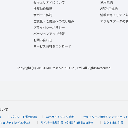
セキュリティについて
利用規約
推奨動作環境
API利用規約
サポート体制
情報セキュリティ
ご意見・ご要望への取り組み
アクセスデータの
プライバシーポリシー
バージョンアップ情報
お問い合わせ
サービス資料ダウンロード
Copyright (C) 2016 GMO Reserve Plus Co., Ltd. All Rights Reserved.
ついて
」
パスワード漏洩診断
Webサイトリスク診断
セキュリティ相談AIチャットボッ
キュリティ byイエラエ）
サイバー攻撃対策（GMO Flatt Security）
なりすまし対策