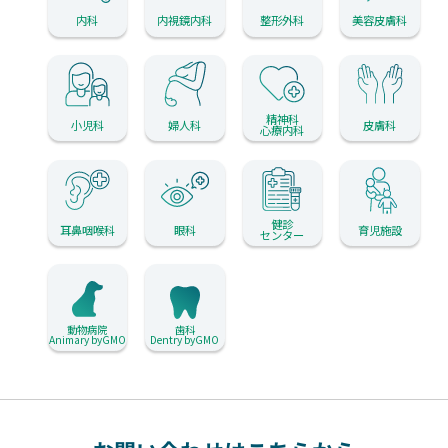
内科
内視鏡内科
整形外科
美容皮膚科
精神科
小児科
婦人科
皮膚科
心療内科
健診
耳鼻咽喉科
眼科
育児施設
センター
動物病院
歯科
Animary byGMO
Dentry byGMO