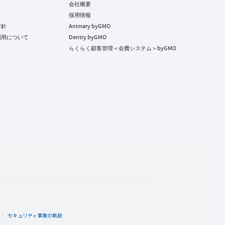
会社概要
採用情報
方針
Animary byGMO
利用について
Dentry byGMO
らくらく顧客管理＜会費システム＞byGMO
ト
セキュリティ事業の軌跡