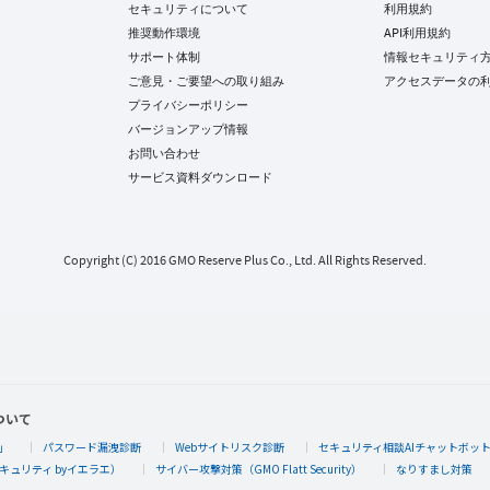
セキュリティについて
利用規約
推奨動作環境
API利用規約
サポート体制
情報セキュリティ
ご意見・ご要望への取り組み
アクセスデータの
プライバシーポリシー
バージョンアップ情報
お問い合わせ
サービス資料ダウンロード
Copyright (C) 2016 GMO Reserve Plus Co., Ltd. All Rights Reserved.
ついて
」
パスワード漏洩診断
Webサイトリスク診断
セキュリティ相談AIチャットボッ
キュリティ byイエラエ）
サイバー攻撃対策（GMO Flatt Security）
なりすまし対策