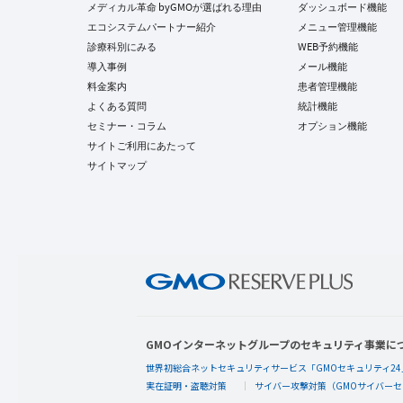
メディカル革命 byGMOが選ばれる理由
ダッシュボード機能
エコシステムパートナー紹介
メニュー管理機能
診療科別にみる
WEB予約機能
導入事例
メール機能
料金案内
患者管理機能
よくある質問
統計機能
セミナー・コラム
オプション機能
サイトご利用にあたって
サイトマップ
GMOインターネットグループのセキュリティ事業に
世界初総合ネットセキュリティサービス「GMOセキュリティ24
実在証明・盗聴対策
サイバー攻撃対策（GMOサイバーセ