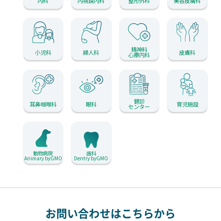
内科
内視鏡内科
整形外科
美容皮膚科
精神科
小児科
婦人科
皮膚科
心療内科
健診
耳鼻咽喉科
眼科
育児施設
センター
動物病院
歯科
Animary byGMO
Dentry byGMO
お問い合わせはこちらから