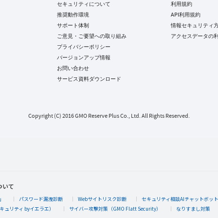
セキュリティについて
利用規約
推奨動作環境
API利用規約
サポート体制
情報セキュリティ
ご意見・ご要望への取り組み
アクセスデータの
プライバシーポリシー
バージョンアップ情報
お問い合わせ
サービス資料ダウンロード
Copyright (C) 2016 GMO Reserve Plus Co., Ltd. All Rights Reserved.
ついて
」
パスワード漏洩診断
Webサイトリスク診断
セキュリティ相談AIチャットボッ
キュリティ byイエラエ）
サイバー攻撃対策（GMO Flatt Security）
なりすまし対策