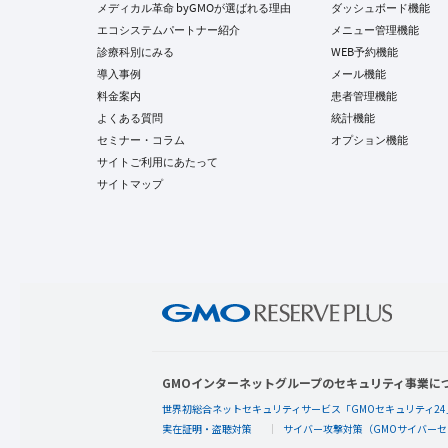
メディカル革命 byGMOが選ばれる理由
ダッシュボード機能
エコシステムパートナー紹介
メニュー管理機能
診療科別にみる
WEB予約機能
導入事例
メール機能
料金案内
患者管理機能
よくある質問
統計機能
セミナー・コラム
オプション機能
サイトご利用にあたって
サイトマップ
GMOインターネットグループのセキュリティ事業に
世界初総合ネットセキュリティサービス「GMOセキュリティ24
実在証明・盗聴対策
サイバー攻撃対策（GMOサイバーセ