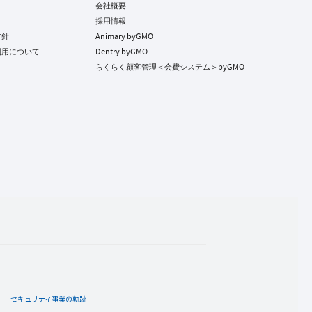
会社概要
採用情報
方針
Animary byGMO
利用について
Dentry byGMO
らくらく顧客管理＜会費システム＞byGMO
ト
セキュリティ事業の軌跡