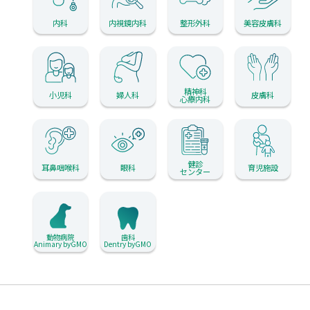
内科
内視鏡内科
整形外科
美容皮膚科
精神科
小児科
婦人科
皮膚科
心療内科
健診
耳鼻咽喉科
眼科
育児施設
センター
動物病院
歯科
Animary byGMO
Dentry byGMO