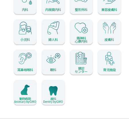
内科
内視鏡内科
整形外科
美容皮膚科
精神科
小児科
婦人科
皮膚科
心療内科
健診
耳鼻咽喉科
眼科
育児施設
センター
動物病院
歯科
Animary byGMO
Dentry byGMO