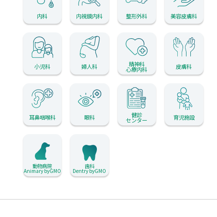
内科
内視鏡内科
整形外科
美容皮膚科
精神科
小児科
婦人科
皮膚科
心療内科
健診
耳鼻咽喉科
眼科
育児施設
センター
動物病院
歯科
Animary byGMO
Dentry byGMO