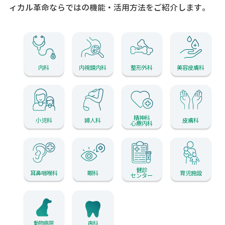
ィカル革命ならではの機能・活用方法をご紹介します。
内科
内視鏡内科
整形外科
美容皮膚科
精神科
小児科
婦人科
皮膚科
心療内科
健診
耳鼻咽喉科
眼科
育児施設
センター
動物病院
歯科