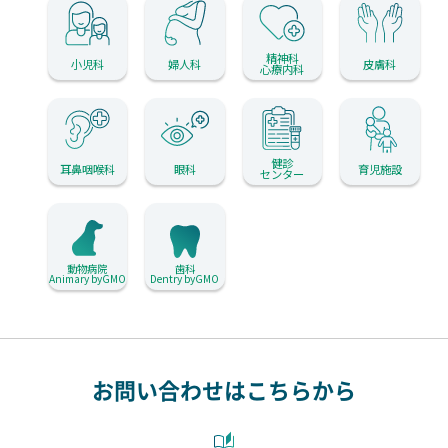
精神科
小児科
婦人科
皮膚科
心療内科
健診
耳鼻咽喉科
眼科
育児施設
センター
動物病院
歯科
Animary byGMO
Dentry byGMO
お問い合わせはこちらから