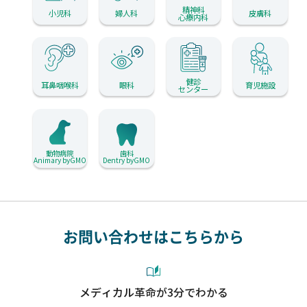
精神科
小児科
婦人科
皮膚科
心療内科
健診
耳鼻咽喉科
眼科
育児施設
センター
動物病院
歯科
Animary byGMO
Dentry byGMO
お問い合わせはこちらから
メディカル革命が3分でわかる