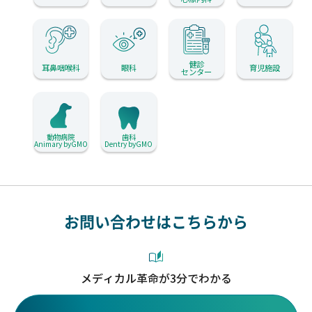
健診
耳鼻咽喉科
眼科
育児施設
センター
動物病院
歯科
Animary byGMO
Dentry byGMO
お問い合わせはこちらから
メディカル革命が3分でわかる