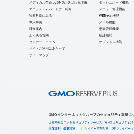
メディカル革命 byGMOが選ばれる理由
ダッシュボード機能
エコシステムパートナー紹介
メニュー管理機能
診療科別にみる
WEB予約機能
導入事例
メール機能
料金案内
患者管理機能
よくある質問
統計機能
セミナー・コラム
オプション機能
サイトご利用にあたって
サイトマップ
GMOインターネットグループのセキュリティ事業に
世界初総合ネットセキュリティサービス「GMOセキュリティ24
実在証明・盗聴対策
サイバー攻撃対策（GMOサイバーセ