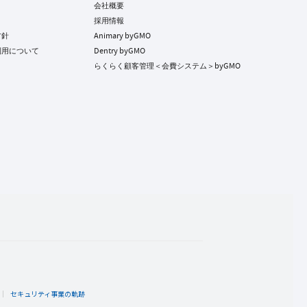
会社概要
採用情報
方針
Animary byGMO
利用について
Dentry byGMO
らくらく顧客管理＜会費システム＞byGMO
ト
セキュリティ事業の軌跡