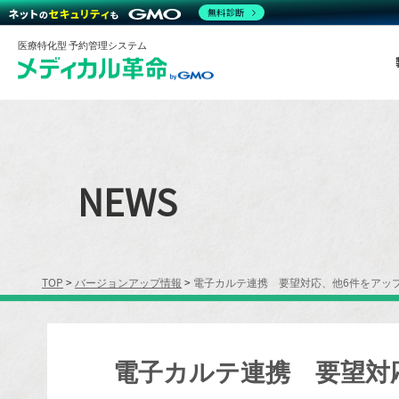
無料診断
医療特化型 予約管理システム
NEWS
TOP
>
バージョンアップ情報
>
電子カルテ連携 要望対応、他6件をアッ
電子カルテ連携 要望対