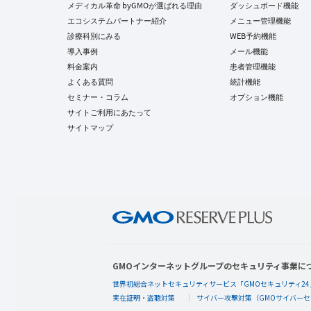
メディカル革命 byGMOが選ばれる理由
ダッシュボード機能
エコシステムパートナー紹介
メニュー管理機能
診療科別にみる
WEB予約機能
導入事例
メール機能
料金案内
患者管理機能
よくある質問
統計機能
セミナー・コラム
オプション機能
サイトご利用にあたって
サイトマップ
GMOインターネットグループのセキュリティ事業に
世界初総合ネットセキュリティサービス「GMOセキュリティ24
実在証明・盗聴対策
サイバー攻撃対策（GMOサイバーセ