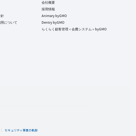
会社概要
採用情報
方針
Animary byGMO
利用について
Dentry byGMO
らくらく顧客管理＜会費システム＞byGMO
ト
セキュリティ事業の軌跡