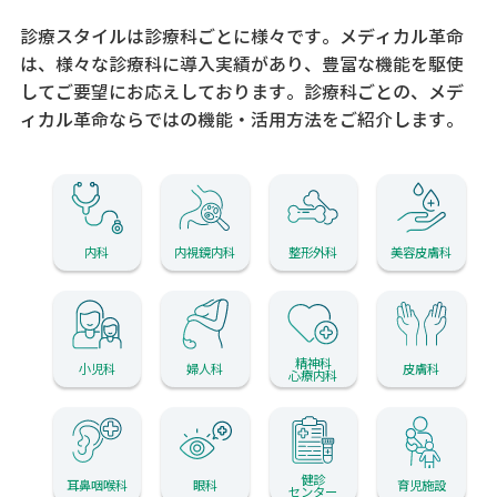
診療スタイルは診療科ごとに様々です。メディカル革命
は、様々な診療科に導入実績があり、
豊富な機能を駆使
してご要望にお応えしております。
診療科ごとの、メデ
ィカル革命ならではの機能・活用方法をご紹介します。
内科
内視鏡内科
整形外科
美容皮膚科
精神科
小児科
婦人科
皮膚科
心療内科
健診
耳鼻咽喉科
眼科
育児施設
センター