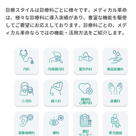
診療スタイルは診療科ごとに様々です。メディカル革命
は、様々な診療科に導入実績があり、
豊富な機能を駆使
してご要望にお応えしております。
診療科ごとの、メデ
ィカル革命ならではの機能・活用方法をご紹介します。
内科
内視鏡内科
整形外科
美容皮膚科
精神科
小児科
婦人科
皮膚科
心療内科
健診
耳鼻咽喉科
眼科
育児施設
センター