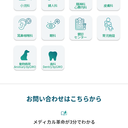
精神科
小児科
婦人科
皮膚科
心療内科
健診
耳鼻咽喉科
眼科
育児施設
センター
動物病院
歯科
Animary byGMO
Dentry byGMO
お問い合わせはこちらから
メディカル革命が3分でわかる