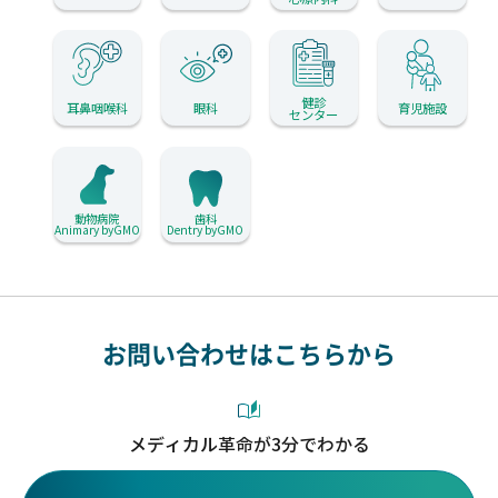
健診
耳鼻咽喉科
眼科
育児施設
センター
動物病院
歯科
Animary byGMO
Dentry byGMO
お問い合わせはこちらから
メディカル革命が3分でわかる