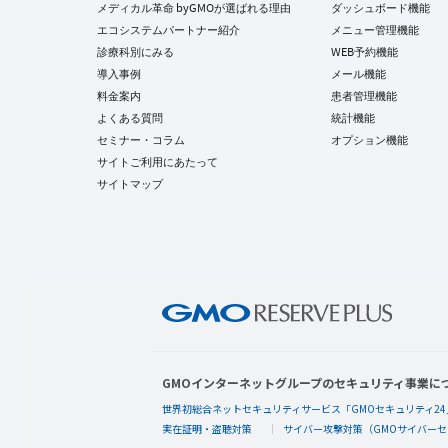
メディカル革命 byGMOが選ばれる理由
ダッシュボード機能
エコシステムパートナー紹介
メニュー管理機能
診療科別にみる
WEB予約機能
導入事例
メール機能
料金案内
患者管理機能
よくある質問
統計機能
セミナー・コラム
オプション機能
サイトご利用にあたって
サイトマップ
GMOインターネットグループのセキュリティ事業に
世界初総合ネットセキュリティサービス「GMOセキュリティ24
実在証明・盗聴対策
サイバー攻撃対策（GMOサイバーセ