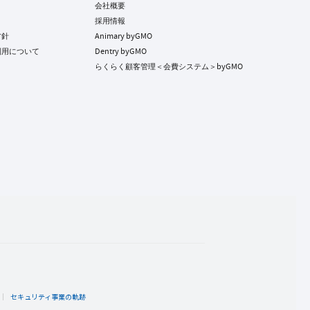
会社概要
採用情報
方針
Animary byGMO
利用について
Dentry byGMO
らくらく顧客管理＜会費システム＞byGMO
ト
セキュリティ事業の軌跡