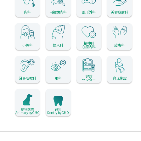
内科
内視鏡内科
整形外科
美容皮膚科
精神科
小児科
婦人科
皮膚科
心療内科
健診
耳鼻咽喉科
眼科
育児施設
センター
動物病院
歯科
Animary byGMO
Dentry byGMO