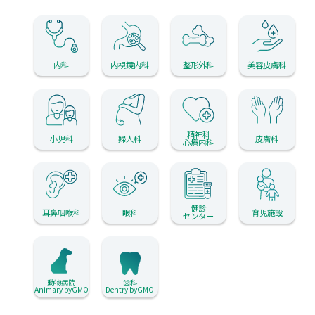
内科
内視鏡内科
整形外科
美容皮膚科
精神科
小児科
婦人科
皮膚科
心療内科
健診
耳鼻咽喉科
眼科
育児施設
センター
動物病院
歯科
Animary byGMO
Dentry byGMO