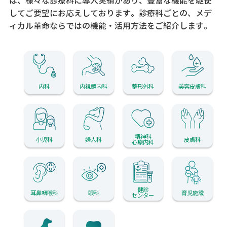
は、様々な診療科に導入実績があり、
豊富な機能を駆使
してご要望にお応えしております。
診療科ごとの、メデ
ィカル革命ならではの機能・活用方法をご紹介します。
内科
内視鏡内科
整形外科
美容皮膚科
精神科
小児科
婦人科
皮膚科
心療内科
健診
耳鼻咽喉科
眼科
育児施設
センター