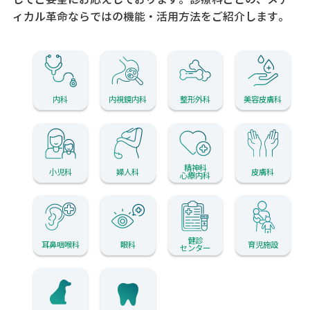
ィカル革命ならではの機能・活用方法をご紹介します。
内科
内視鏡内科
整形外科
美容皮膚科
精神科
小児科
婦人科
皮膚科
心療内科
健診
耳鼻咽喉科
眼科
育児施設
センター