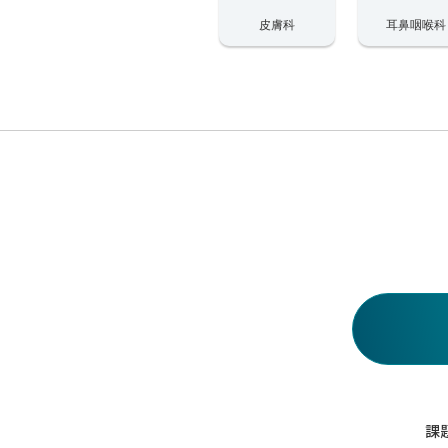
皮膚科
耳鼻咽喉科
課