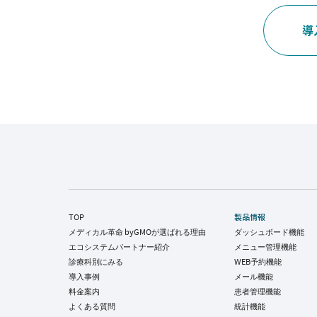
導
TOP
製品情報
メディカル革命 byGMOが選ばれる理由
ダッシュボード機能
エコシステムパートナー紹介
メニュー管理機能
診療科別にみる
WEB予約機能
導入事例
メール機能
料金案内
患者管理機能
よくある質問
統計機能