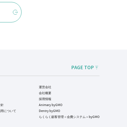
PAGE TOP
運営会社
会社概要
採用情報
方針
Animary byGMO
利用について
Dentry byGMO
らくらく顧客管理＜会費システム＞byGMO