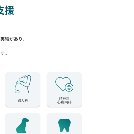
支援
入実績があり、
ます。
精神科
婦人科
心療内科