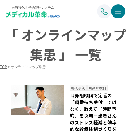
医療特化型 予約管理システム
「 オンラインマップ
集患 」 一覧
TOP
>
オンラインマップ集患
導入事例
耳鼻咽喉科
耳鼻咽喉科で定番の
「順番待ち受付」では
なく、敢えて「時間予
約」を採用ー患者さん
のストレス軽減と効率
的な診療体制づくりを