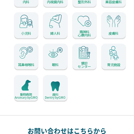
内科
内視鏡内科
整形外科
美容皮膚科
精神科
小児科
婦人科
皮膚科
心療内科
健診
耳鼻咽喉科
眼科
育児施設
センター
動物病院
歯科
Animary byGMO
Dentry byGMO
お問い合わせはこちらから