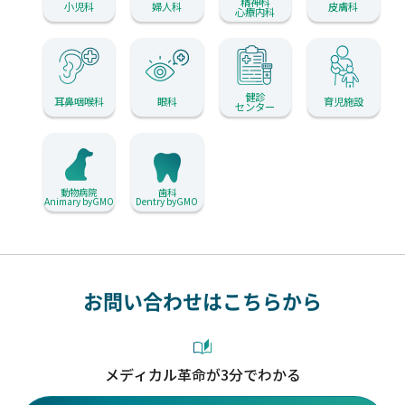
精神科
小児科
婦人科
皮膚科
心療内科
健診
耳鼻咽喉科
眼科
育児施設
センター
動物病院
歯科
Animary byGMO
Dentry byGMO
お問い合わせはこちらから
メディカル革命が3分でわかる