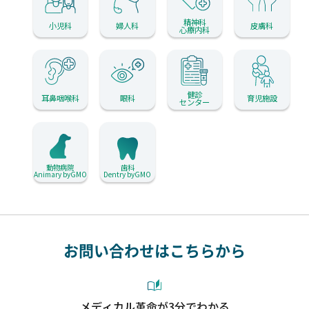
精神科
小児科
婦人科
皮膚科
心療内科
健診
耳鼻咽喉科
眼科
育児施設
センター
動物病院
歯科
Animary byGMO
Dentry byGMO
お問い合わせはこちらから
メディカル革命が3分でわかる