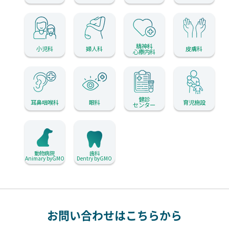
精神科
小児科
婦人科
皮膚科
心療内科
健診
耳鼻咽喉科
眼科
育児施設
センター
動物病院
歯科
Animary byGMO
Dentry byGMO
お問い合わせはこちらから