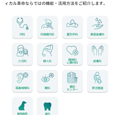
ィカル革命ならではの機能・活用方法をご紹介します。
内科
内視鏡内科
整形外科
美容皮膚科
精神科
小児科
婦人科
皮膚科
心療内科
健診
耳鼻咽喉科
眼科
育児施設
センター
動物病院
歯科