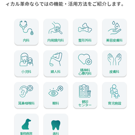
ィカル革命ならではの機能・活用方法をご紹介します。
内科
内視鏡内科
整形外科
美容皮膚科
精神科
小児科
婦人科
皮膚科
心療内科
健診
耳鼻咽喉科
眼科
育児施設
センター
動物病院
歯科