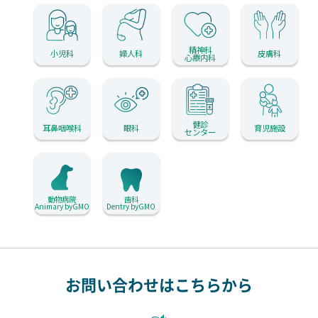
精神科
小児科
婦人科
皮膚科
心療内科
健診
耳鼻咽喉科
眼科
育児施設
センター
動物病院
歯科
Animary byGMO
Dentry byGMO
お問い合わせはこちらから