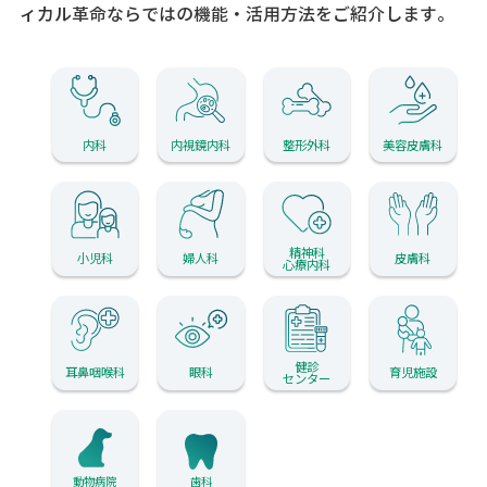
ィカル革命ならではの機能・活用方法をご紹介します。
内科
内視鏡内科
整形外科
美容皮膚科
精神科
小児科
婦人科
皮膚科
心療内科
健診
耳鼻咽喉科
眼科
育児施設
センター
動物病院
歯科