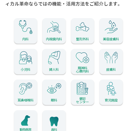
ィカル革命ならではの機能・活用方法をご紹介します。
内科
内視鏡内科
整形外科
美容皮膚科
精神科
小児科
婦人科
皮膚科
心療内科
健診
耳鼻咽喉科
眼科
育児施設
センター
動物病院
歯科