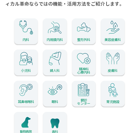
ィカル革命ならではの機能・活用方法をご紹介します。
内科
内視鏡内科
整形外科
美容皮膚科
精神科
小児科
婦人科
皮膚科
心療内科
健診
耳鼻咽喉科
眼科
育児施設
センター
動物病院
歯科